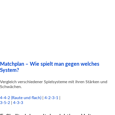
Matchplan – Wie spielt man gegen welches
System?
Vergleich verschiedener Spielsysteme mit ihren Stärken und
Schwächen.
4-4-2 (Raute und flach)
|
4-2-3-1
|
3-5-2
|
4-3-3