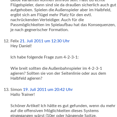
Beide Varianten können sinnvoll sein. Hast du echte
Flügelspieler, dann sind sie da draußen sicherlich auch gut
aufgehoben. Spielen die Außenspieler aber im Halbfeld,
ergibt sich am Flügel mehr Platz für den evtl.
nachrückenden Verteidiger. Auch für die
Passmöglichkeiten im Spielaufbau hat das Konsequenzen,
je nach gegnerischer Formation.
Felix
21. Juli 2011 um 12:30 Uhr
Hey Daniel!
Ich habe folgende Frage zum 4-2-3-1:
Wie breit sollten die Außenbahnspieler im 4-2-3-1
agieren? Sollten sie von der Seitenlinie oder aus dem
Halbfeld agieren?
Simon
19. Juli 2011 um 20:42 Uhr
Hallo Trainer!
Schöner Artikel! Ich hätte es gut gefunden, wenn du mehr
auf die offensiven Möglichkeiten dieses Systems
eingegangen wärst (10er oder hängende Spitze,