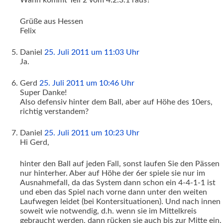
Wann kommt Teil 2 vom 4:2:3:1 raus?
Grüße aus Hessen
Felix
Daniel
25. Juli 2011 um 11:03 Uhr
Ja.
Gerd
25. Juli 2011 um 10:46 Uhr
Super Danke!
Also defensiv hinter dem Ball, aber auf Höhe des 10ers,
richtig verstandem?
Daniel
25. Juli 2011 um 10:23 Uhr
Hi Gerd,
hinter den Ball auf jeden Fall, sonst laufen Sie den Pässen
nur hinterher. Aber auf Höhe der 6er spiele sie nur im
Ausnahmefall, da das System dann schon ein 4-4-1-1 ist
und eben das Spiel nach vorne dann unter den weiten
Laufwegen leidet (bei Kontersituationen). Und nach innen
soweit wie notwendig, d.h. wenn sie im Mittelkreis
gebraucht werden, dann rücken sie auch bis zur Mitte ein.