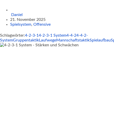
Daniel
21. November 2025
Spielsystem
,
Offensive
Schlagwörter:
4-2-3-1
4-2-3-1 System
4-4-2
4-4-2-
System
Gruppentaktik
Laufwege
Mannschaftstaktik
Spielaufbau
S