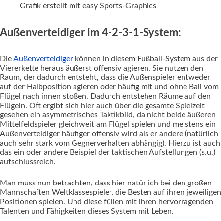
Grafik erstellt mit easy Sports-Graphics
Außenverteidiger im 4-2-3-1-System:
Die
Außenverteidiger
können in diesem Fußball-System aus der
Viererkette heraus äußerst offensiv agieren. Sie nutzen den
Raum, der dadurch entsteht, dass die Außenspieler entweder
auf der Halbposition agieren oder häufig mit und ohne Ball vom
Flügel nach innen stoßen. Dadurch entstehen Räume auf den
Flügeln. Oft ergibt sich hier auch über die gesamte Spielzeit
gesehen ein asymmetrisches Taktikbild, da nicht beide äußeren
Mittelfeldspieler gleichweit am Flügel spielen und meistens ein
Außenverteidiger häufiger offensiv wird als er andere (natürlich
auch sehr stark vom Gegnerverhalten abhängig). Hierzu ist auch
das ein oder andere Beispiel der taktischen Aufstellungen (s.u.)
aufschlussreich.
Man muss nun betrachten, dass hier natürlich bei den großen
Mannschaften Weltklassespieler, die Besten auf ihren jeweiligen
Positionen spielen. Und diese füllen mit ihren hervorragenden
Talenten und Fähigkeiten dieses System mit Leben.