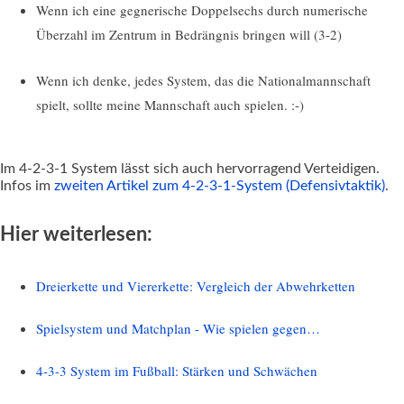
Wenn ich eine gegnerische Doppelsechs durch numerische
Überzahl im Zentrum in Bedrängnis bringen will (3-2)
Wenn ich denke, jedes System, das die Nationalmannschaft
spielt, sollte meine Mannschaft auch spielen. :-)
Im 4-2-3-1 System lässt sich auch hervorragend Verteidigen.
Infos im
zweiten Artikel zum 4-2-3-1-System (Defensivtaktik)
.
Hier weiterlesen:
Dreierkette und Viererkette: Vergleich der Abwehrketten
Spielsystem und Matchplan - Wie spielen gegen…
4-3-3 System im Fußball: Stärken und Schwächen