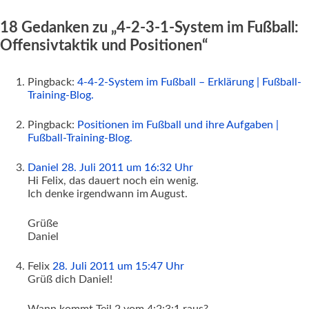
18 Gedanken zu „4-2-3-1-System im Fußball:
Offensivtaktik und Positionen“
Pingback:
4-4-2-System im Fußball – Erklärung | Fußball-
Training-Blog.
Pingback:
Positionen im Fußball und ihre Aufgaben |
Fußball-Training-Blog.
Daniel
28. Juli 2011 um 16:32 Uhr
Hi Felix, das dauert noch ein wenig.
Ich denke irgendwann im August.
Grüße
Daniel
Felix
28. Juli 2011 um 15:47 Uhr
Grüß dich Daniel!