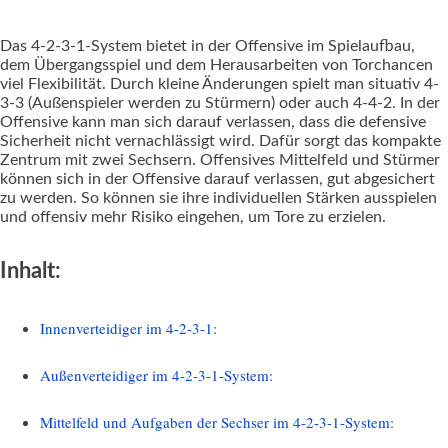
Das 4-2-3-1-System bietet in der Offensive im Spielaufbau,
dem Übergangsspiel und dem Herausarbeiten von Torchancen
viel Flexibilität. Durch kleine Änderungen spielt man situativ 4-
3-3 (Außenspieler werden zu Stürmern) oder auch 4-4-2. In der
Offensive kann man sich darauf verlassen, dass die defensive
Sicherheit nicht vernachlässigt wird. Dafür sorgt das kompakte
Zentrum mit zwei Sechsern. Offensives Mittelfeld und Stürmer
können sich in der Offensive darauf verlassen, gut abgesichert
zu werden. So können sie ihre individuellen Stärken ausspielen
und offensiv mehr Risiko eingehen, um Tore zu erzielen.
Inhalt:
Innenverteidiger im 4-2-3-1:
Außenverteidiger im 4-2-3-1-System:
Mittelfeld und Aufgaben der Sechser im 4-2-3-1-System: