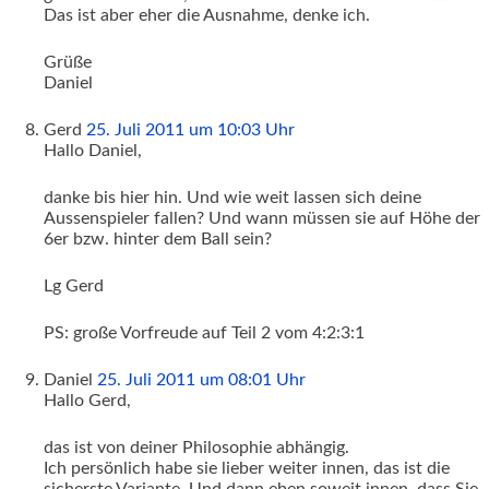
Das ist aber eher die Ausnahme, denke ich.
Grüße
Daniel
Gerd
25. Juli 2011 um 10:03 Uhr
Hallo Daniel,
danke bis hier hin. Und wie weit lassen sich deine
Aussenspieler fallen? Und wann müssen sie auf Höhe der
6er bzw. hinter dem Ball sein?
Lg Gerd
PS: große Vorfreude auf Teil 2 vom 4:2:3:1
Daniel
25. Juli 2011 um 08:01 Uhr
Hallo Gerd,
das ist von deiner Philosophie abhängig.
Ich persönlich habe sie lieber weiter innen, das ist die