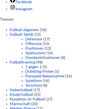
Facebook
Instagram
Themen
Fußball allgemein
(58)
Fußball-Taktik
(72)
Defensive
(17)
Offensive
(13)
Positionen
(13)
Spielsystem
(16)
Standardsituationen
(8)
Fußballtraining
(98)
1 gegen 1
(5)
Dribbling/Finten
(5)
Passspiel/Ballannahme
(16)
Spielform
(14)
Torschuss
(8)
Hallenfußball
(17)
Kinderfußball
(35)
Kondition im Fußball
(27)
Mannschaft
(26)
Medien/Presse
(11)