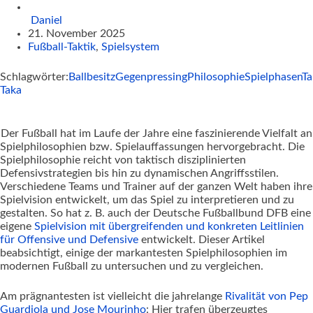
Daniel
21. November 2025
Fußball-Taktik
,
Spielsystem
Schlagwörter:
Ballbesitz
Gegenpressing
Philosophie
Spielphasen
Ta
Taka
Der Fußball hat im Laufe der Jahre eine faszinierende Vielfalt an
Spielphilosophien bzw. Spielauffassungen hervorgebracht. Die
Spielphilosophie reicht von taktisch disziplinierten
Defensivstrategien bis hin zu dynamischen Angriffsstilen.
Verschiedene Teams und Trainer auf der ganzen Welt haben ihre
Spielvision entwickelt, um das Spiel zu interpretieren und zu
gestalten. So hat z. B. auch der Deutsche Fußballbund DFB eine
eigene
Spielvision mit übergreifenden und konkreten Leitlinien
für Offensive und Defensive
entwickelt. Dieser Artikel
beabsichtigt, einige der markantesten Spielphilosophien im
modernen Fußball zu untersuchen und zu vergleichen.
Am prägnantesten ist vielleicht die jahrelange
Rivalität von Pep
Guardiola und Jose Mourinho
: Hier trafen überzeugtes