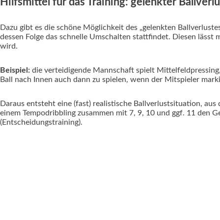
Hilfsmittel für das Training: gelenkter Ballverlu
Dazu gibt es die schöne Möglichkeit des „gelenkten Ballverlustes
dessen Folge das schnelle Umschalten stattfindet. Diesen lässt 
wird.
Beispiel:
die verteidigende Mannschaft spielt Mittelfeldpressing,
Ball nach Innen auch dann zu spielen, wenn der Mitspieler markie
Daraus entsteht eine (fast) realistische Ballverlustsituation, au
einem Tempodribbling zusammen mit 7, 9, 10 und ggf. 11 den Geg
(Entscheidungstraining).