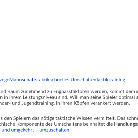
wege
Mannschaftstaktik
schnelles Umschalten
Taktiktraining
it und Raum zunehmend zu Engpassfaktoren werden, kommt dem
 in ihrem Leistungsniveau sind. Will man seine Spieler optimal 
nder- und Jugendtraining, in ihren Köpfen verankert werden.
as den Spielern das nötige taktische Wissen vermittelt. Das sch
ychische Komponente des Umschaltens beinhaltet die
Handlungss
– und umgekehrt – umzuschalten
.