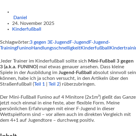
Daniel
24. November 2025
Kinderfußball
Schlagwörter:
3 gegen 3
E-Jugend
F-Jugend
F-Jugend-
Training
Funino
Handlungsschnelligkeit
Kinderfußball
Kindertraini
Jeder Trainer im Kinderfußball sollte sich
Mini-Fußball 3 gegen
3 (a.k.a. FUNINO)
mal etwas genauer ansehen. Dass kleine
Spiele in der Ausbildung im
Jugend-Fußball
absolut sinnvoll sein
können, habe ich ja schon versucht, in den Artikeln über den
Straßenfußball (
Teil 1
|
Teil 2
) rüberzubringen.
Der Mini-Fußball Funino auf 4 Minitore (2x1m²) gießt das Ganze
jetzt noch einmal in eine feste, aber flexible Form. Meine
persönlichen Erfahrungen mit einer F-Jugend in dieser
Wettspielform sind – vor allem auch im direkten Vergleich mit
dem 4+1 auf Jugendtore – durchweg positiv.