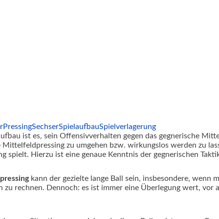
r
Pressing
Sechser
Spielaufbau
Spielverlagerung
fbau ist es, sein Offensivverhalten gegen das gegnerische Mitte
Mittelfeldpressing zu umgehen bzw. wirkungslos werden zu lass
ng spielt. Hierzu ist eine genaue Kenntnis der gegnerischen Takt
dpressing
kann der gezielte
lange Ball sein, insbesondere, wenn 
usten zu rechnen. Dennoch: es ist immer eine Überlegung wert, vo