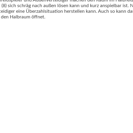
elfeldspieler und Außenverteidiger machen den Raum im Halbfeld 
(8) sich schräg nach außen lösen kann und kurz anspielbar ist. N
idiger eine Überzahlsituation herstellen kann. Auch so kann da
, den Halbraum öffnet.