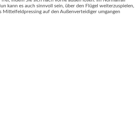
frei, indem Sie sich nach vorne außen lösen. Im Normalfall
un kann es auch sinnvoll sein, über den Flügel weiterzuspielen,
s Mittelfeldpressing auf den Außenverteidiger umgangen