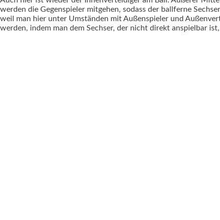
Auch hier ist wieder der Innenverteidiger am Ball. Äußerer Mitt
werden die Gegenspieler mitgehen, sodass der ballferne Sechser 
weil man hier unter Umständen mit Außenspieler und Außenverte
werden, indem man dem Sechser, der nicht direkt anspielbar ist