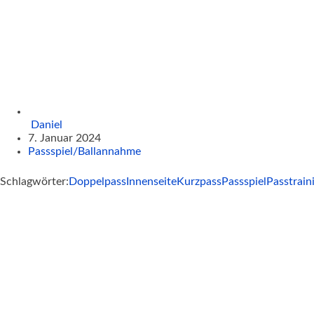
Daniel
7. Januar 2024
Passspiel/Ballannahme
Schlagwörter:
Doppelpass
Innenseite
Kurzpass
Passspiel
Passtrain