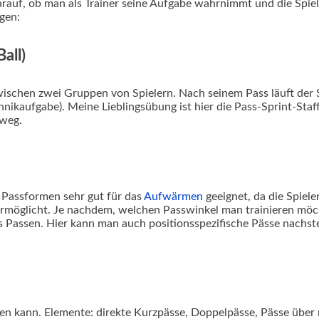
auf, ob man als Trainer seine Aufgabe wahrnimmt und die Spiele
gen:
all)
wischen zwei Gruppen von Spielern. Nach seinem Pass läuft der 
ikaufgabe). Meine Lieblingsübung ist hier die Pass-Sprint-Staff
fweg.
 Passformen sehr gut für das
Aufwärmen
geeignet, da die Spiele
öglicht. Je nachdem, welchen Passwinkel man trainieren möchte
s Passen. Hier kann man auch positionsspezifische Pässe nachste
en kann. Elemente: direkte Kurzpässe, Doppelpässe, Pässe über 