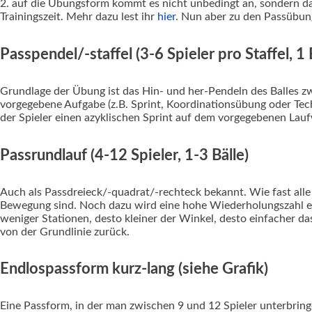
2. auf die Übungsform kommt es nicht unbedingt an, sondern dar
Trainingszeit. Mehr dazu lest ihr
hier
. Nun aber zu den Passübun
Passpendel/-staffel (3-6 Spieler pro Staffel, 1 B
Grundlage der Übung ist das Hin- und her-Pendeln des Balles z
vorgegebene Aufgabe (z.B. Sprint, Koordinationsübung oder Techn
der Spieler einen azyklischen Sprint auf dem vorgegebenen Lau
Passrundlauf (4-12 Spieler, 1-3 Bälle)
Auch als Passdreieck/-quadrat/-rechteck bekannt. Wie fast alle
Bewegung sind. Noch dazu wird eine hohe Wiederholungszahl erm
weniger Stationen, desto kleiner der Winkel, desto einfacher da
von der Grundlinie zurück.
Endlospassform kurz-lang (siehe Grafik)
Eine Passform, in der man zwischen 9 und 12 Spieler unterbring