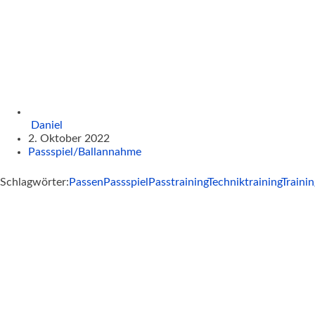
Daniel
2. Oktober 2022
Passspiel/Ballannahme
Schlagwörter:
Passen
Passspiel
Passtraining
Techniktraining
Traini